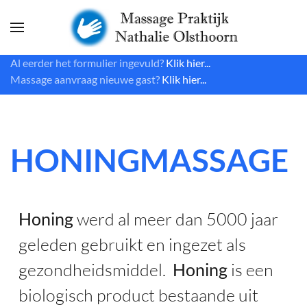
Skip to main content
Al eerder het formulier ingevuld?
Klik hier...
Massage aanvraag nieuwe gast?
Klik hier...
HONINGMASSAGE
Honing
werd al meer dan 5000 jaar
geleden gebruikt en ingezet als
gezondheidsmiddel.
Honing
is een
biologisch product bestaande uit