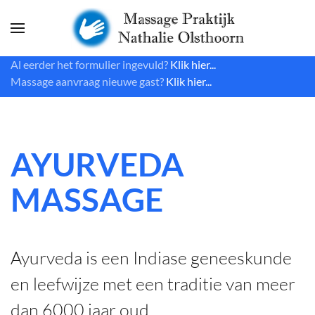
Skip to main content
Al eerder het formulier ingevuld?
Klik hier...
Massage aanvraag nieuwe gast?
Klik hier...
AYURVEDA
MASSAGE
Ayurveda is een Indiase geneeskunde
en leefwijze met een traditie van meer
dan 6000 jaar oud.