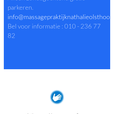
parkeren.
info@massagepraktijknathalieolsthoor
Bel voor informatie : 010 - 236 77
82