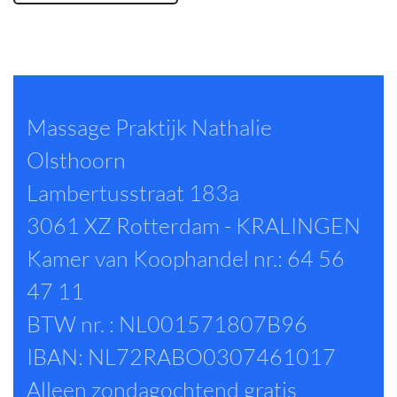
Massage Praktijk Nathalie
Olsthoorn
Lambertusstraat 183a
3061 XZ Rotterdam - KRALINGEN
Kamer van Koophandel nr.: 64 56
47 11
BTW nr. : NL001571807B96
IBAN: NL72RABO0307461017
Alleen zondagochtend gratis